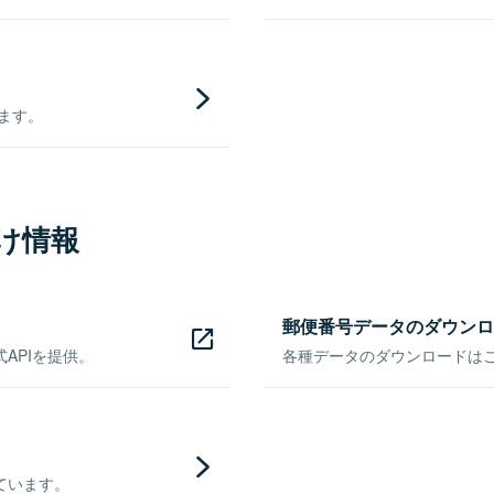
きます。
け情報
郵便番号データのダウンロ
APIを提供。
各種データのダウンロードはこち
ています。