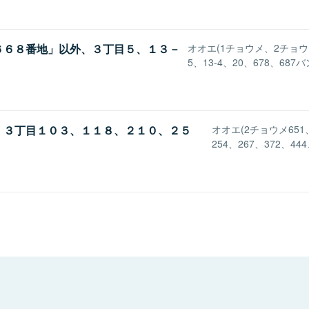
６６８番地」以外、３丁目５、１３－
オオエ(1チョウメ、2チョウ
5、13-4、20、678、687バ
、３丁目１０３、１１８、２１０、２５
オオエ(2チョウメ651
254、267、372、44
）