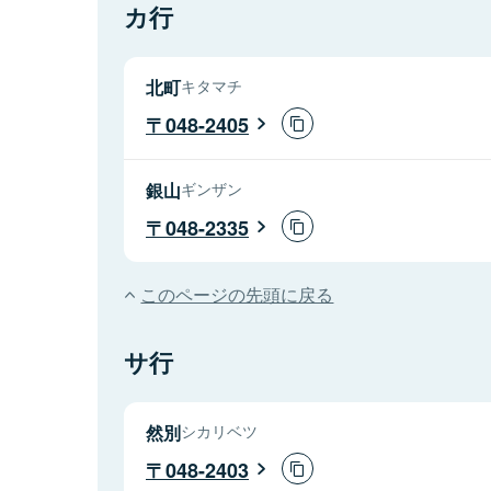
カ行
北町
キタマチ
048-2405
銀山
ギンザン
048-2335
このページの先頭に戻る
サ行
然別
シカリベツ
048-2403