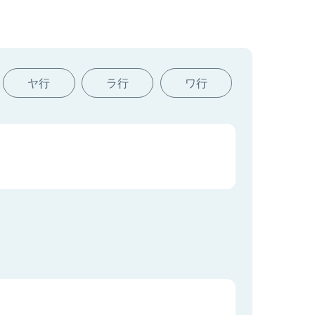
ヤ行
ラ行
ワ行