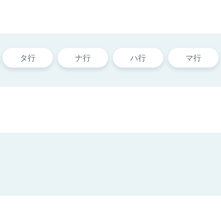
タ行
ナ行
ハ行
マ行