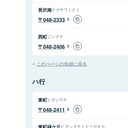
長沢南
ナガサワミナミ
048-2333
西町
ニシマチ
048-2406
このページの先頭に戻る
ハ行
東町
ヒガシマチ
048-2411
東町緑ケ丘
ヒガシマチミドリガオカ