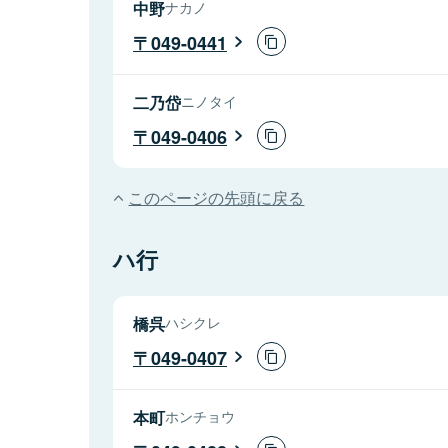
中野
ナカノ
049-0441
二乃岱
ニノタイ
049-0406
このページの先頭に戻る
ハ行
橋呉
ハシクレ
049-0407
本町
ホンチョウ