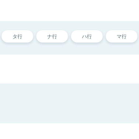
タ行
ナ行
ハ行
マ行