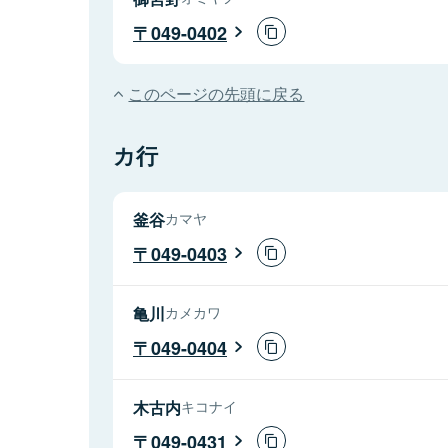
049-0402
このページの先頭に戻る
カ行
釜谷
カマヤ
049-0403
亀川
カメカワ
049-0404
木古内
キコナイ
049-0431