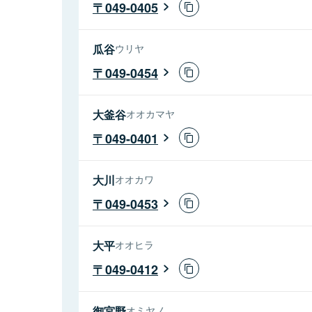
049-0405
瓜谷
ウリヤ
049-0454
大釜谷
オオカマヤ
049-0401
大川
オオカワ
049-0453
大平
オオヒラ
049-0412
御宮野
オミヤノ