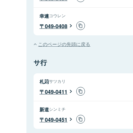
幸連
コウレン
049-0408
このページの先頭に戻る
サ行
札苅
サツカリ
049-0411
新道
シンミチ
049-0451