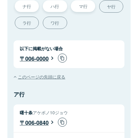
ナ行
ハ行
マ行
ヤ行
ラ行
ワ行
以下に掲載がない場合
006-0000
このページの先頭に戻る
ア行
曙十条
アケボノ10ジョウ
006-0840