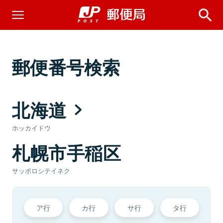
郵便番号検索
北海道
ホッカイドウ
札幌市手稲区
サッポロシテイネク
ア行
カ行
サ行
タ行