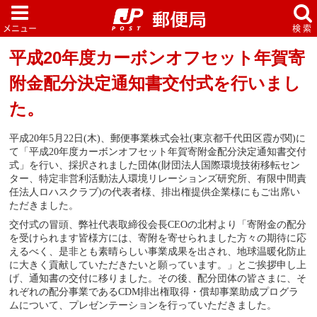
平成20年度カーボンオフセット年賀寄
附金配分決定通知書交付式を行いまし
た。
平成20年5月22日(木)、郵便事業株式会社(東京都千代田区霞が関)に
て「平成20年度カーボンオフセット年賀寄附金配分決定通知書交付
式」を行い、採択されました団体(財団法人国際環境技術移転セン
ター、特定非営利活動法人環境リレーションズ研究所、有限中間責
任法人ロハスクラブ)の代表者様、排出権提供企業様にもご出席い
ただきました。
交付式の冒頭、弊社代表取締役会長CEOの北村より「寄附金の配分
を受けられます皆様方には、寄附を寄せられました方々の期待に応
えるべく、是非とも素晴らしい事業成果を出され、地球温暖化防止
に大きく貢献していただきたいと願っています。」とご挨拶申し上
げ、通知書の交付に移りました。その後、配分団体の皆さまに、そ
れぞれの配分事業であるCDM排出権取得・償却事業助成プログラ
ムについて、プレゼンテーションを行っていただきました。