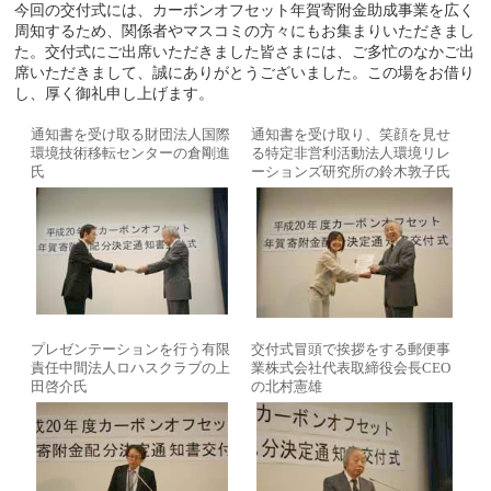
今回の交付式には、カーボンオフセット年賀寄附金助成事業を広く
周知するため、関係者やマスコミの方々にもお集まりいただきまし
た。交付式にご出席いただきました皆さまには、ご多忙のなかご出
席いただきまして、誠にありがとうございました。この場をお借り
し、厚く御礼申し上げます。
通知書を受け取る財団法人国際
通知書を受け取り、笑顔を見せ
環境技術移転センターの倉剛進
る特定非営利活動法人環境リレ
氏
ーションズ研究所の鈴木敦子氏
プレゼンテーションを行う有限
交付式冒頭で挨拶をする郵便事
責任中間法人ロハスクラブの上
業株式会社代表取締役会長CEO
田啓介氏
の北村憲雄