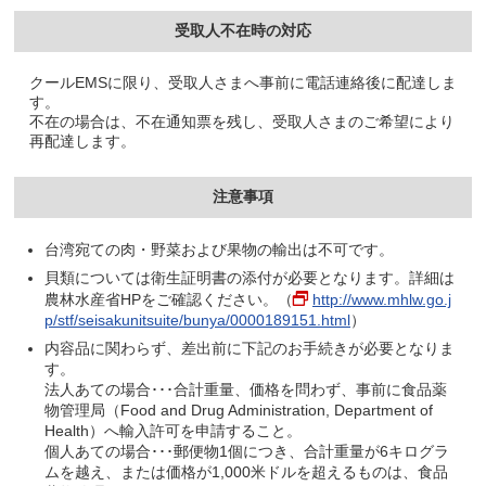
受取人不在時の対応
クールEMSに限り、受取人さまへ事前に電話連絡後に配達しま
す。
不在の場合は、不在通知票を残し、受取人さまのご希望により
再配達します。
注意事項
台湾宛ての肉・野菜および果物の輸出は不可です。
貝類については衛生証明書の添付が必要となります。詳細は
農林水産省HPをご確認ください。（
http://www.mhlw.go.j
p/stf/seisakunitsuite/bunya/0000189151.html
）
内容品に関わらず、差出前に下記のお手続きが必要となりま
す。
法人あての場合･･･合計重量、価格を問わず、事前に食品薬
物管理局（Food and Drug Administration, Department of
Health）へ輸入許可を申請すること。
個人あての場合･･･郵便物1個につき、合計重量が6キログラ
ムを越え、または価格が1,000米ドルを超えるものは、食品