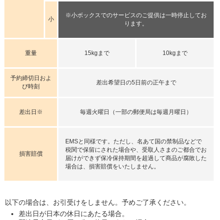
※小ボックスでのサービスのご提供は一時停止してお
小
ります。
重量
15kgまで
10kgまで
予約締切日およ
差出希望日の5日前の正午まで
び時刻
差出日※
毎週火曜日（一部の郵便局は毎週月曜日）
EMSと同様です。ただし、名あて国の禁制品などで
税関で保留にされた場合や、受取人さまのご都合でお
損害賠償
届けができず保冷保持期間を超過して商品が腐敗した
場合は、損害賠償をいたしません。
以下の場合は、お引受けをしません。予めご了承ください。
差出日が日本の休日にあたる場合。