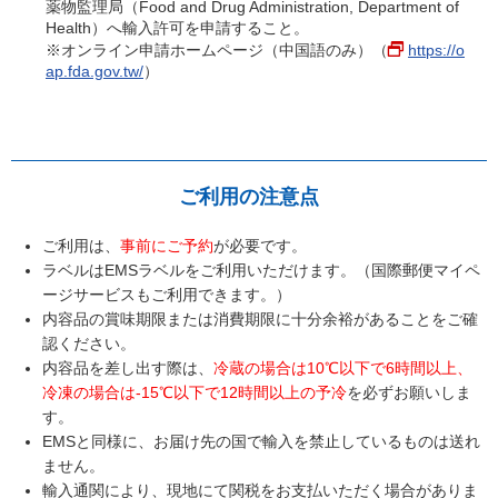
薬物監理局（Food and Drug Administration, Department of
Health）へ輸入許可を申請すること。
※オンライン申請ホームページ（中国語のみ）（
https://o
ap.fda.gov.tw/
）
ご利用の注意点
ご利用は、
事前にご予約
が必要です。
ラベルはEMSラベルをご利用いただけます。（国際郵便マイペ
ージサービスもご利用できます。）
内容品の賞味期限または消費期限に十分余裕があることをご確
認ください。
内容品を差し出す際は、
冷蔵の場合は10℃以下で6時間以上、
冷凍の場合は-15℃以下で12時間以上の予冷
を必ずお願いしま
す。
EMSと同様に、お届け先の国で輸入を禁止しているものは送れ
ません。
輸入通関により、現地にて関税をお支払いただく場合がありま