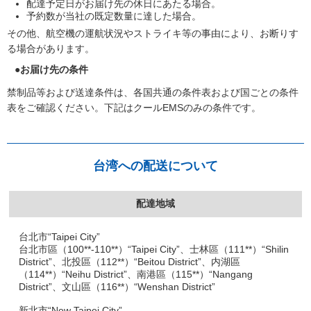
配達予定日がお届け先の休日にあたる場合。
予約数が当社の既定数量に達した場合。
その他、航空機の運航状況やストライキ等の事由により、お断りす
る場合があります。
●お届け先の条件
禁制品等および送達条件は、各国共通の条件表および国ごとの条件
表をご確認ください。下記はクールEMSのみの条件です。
台湾への配送について
配達地域
台北市“Taipei City”
台北市區（100**-110**）“Taipei City”、士林區（111**）“Shilin
District”、北投區（112**）“Beitou District”、内湖區
（114**）“Neihu District”、南港區（115**）“Nangang
District”、文山區（116**）“Wenshan District”
新北市“New Taipei City”