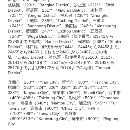
板橋區（220**）“Banqiao District”、汐止區（221**）“Zizhi
District”、新店區（231**）“Xindian District”、永和區
（234**）“Yonghe District”、中和區（235**）“Zhonghe
District”、土城區（236**）“Tucheng District”、三重區
（241**）“Sanchong District”、新莊區（242**）“Xinzhuang
District”、蘆洲區（247**）“Luzhou District”、五股區
（248**）“Wugu District”、三峡區（郵便番号が23741から
23743までの地域）“Sanxia District” 、樹林區（238**）“Shulin
District”、林口區（郵便番号が24441、24443から24453まで、
24455から24459までおよび24461から24467までの地
域）“Linkou District”、淡水區（郵便番号が25103、25137、
25141から25143まで、25145から25147まで、25149から
25170までおよび25172から25174までの地域）“Tamsui
District”
宜蘭市（260**）“Yilan City”、新竹市（300**）“Hsinchu City”、
桃園市（320**, 324**, 326**, 330**, 333**, 334**, 337**,
338**）“Taoyuan City”、苗栗市（360**）“Miaoli City”、台中市
（400**-408**）“Taichung City”、彰化市（500**）“Changhua
City”、南投市（540**）“Nantou City”、埔里鎮（545**）“Puli
Township”、嘉義市（600**）“Chiayi City”、台南市
（700**-709**）“Tainan City”、高雄市
（800**-813**）“Kaohsiung City”、屏東市（900**）“Pingtung
City”