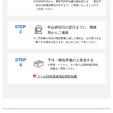
2026年5月から、事前予約申込書の締め切りを、「差出予
定日の前週水曜日の正午まで」に変更いたしましたので、
ご注意ください。
STEP
申込締切日の翌日までに、郵便
3
局からご連絡
ご予約数が当社の既定数量に達した場合は、お引受けをお
断りする場合があります。あらかじめご了承ください。
STEP
予冷・梱包準備の上発送する
4
香港・ベトナム・タイ宛ては原産地証明告
知書をご用意ください。
クールEMS
原産地証明告知書