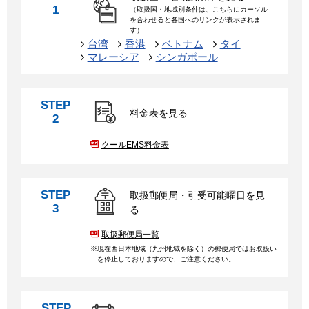
1
（取扱国・地域別条件は、こちらにカーソル
を合わせると各国へのリンクが表示されま
す）
台湾
香港
ベトナム
タイ
マレーシア
シンガポール
STEP
料金表を見る
2
クールEMS料金表
STEP
取扱郵便局・引受可能曜日を見
3
る
取扱郵便局一覧
現在西日本地域（九州地域を除く）の郵便局ではお取扱い
を停止しておりますので、ご注意ください。
STEP