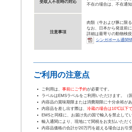
受取人不在時の対応
不在の場合は、不在通知
肉類（牛および豚に限る
なお、日本から発送前に
注意事項
詳細は最寄りの動物検疫
シンガポール通関情報
ご利用の注意点
ご利用は、
事前にご予約
が必要です。
ラベルはEMSラベルをご利用いただけます。（
内容品の賞味期限または消費期限に十分余裕が
内容品を差し出す際は、
冷蔵の場合は10℃以下で
EMSと同様に、お届け先の国で輸入を禁止して
輸入通関により、現地にて関税をお支払いただ
内容品価格の合計が20万円を超える場合はお引