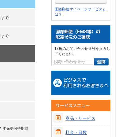
国際郵便マイページサービスと
は？
mまで
mまで
13桁のお問い合わせ番号を入力し
てください。
商品・サービス
きず保冷保持期間
料金・日数