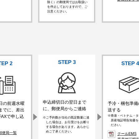
除く）の郵便局ではお取扱い
を停止しておりますので、ご
注意ください。
STEP
3
TEP
2
STEP
申込締切日の翌日まで
日の前週水曜
予冷・梱包準備
に、郵便局からご連絡
までに、差出
送する
FAXで申し込
香港・ベトナム・タ
ご予約数が当社の既定数量に達
原産地証明告知書を
した場合は、お引受けをお断り
ださい。
する場合があります。あらかじ
めご了承ください。
郵便局一覧
クールEMS