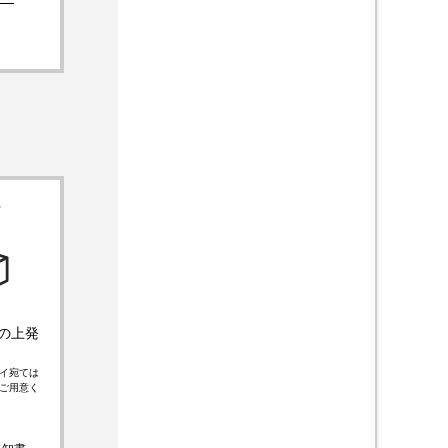
4
の上発
イ宛ては
ご用意く