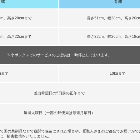
冷蔵
冷凍
cm、高さ20cmまで
長さ51cm、幅38cm、高さ20c
cm、高さ22cmまで
長さ32cm、幅26cm、高さ18c
※小ボックスでのサービスのご提供は一時停止しております。
kgまで
10kgまで
差出希望日の5日前の正午まで
毎週火曜日（一部の郵便局は毎週月曜日）
あて国の禁制品などで税関で保留にされた場合や、受取人さまのご都合でお届けがで
は、損害賠償をいたしません。