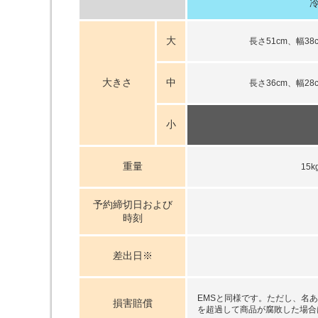
大
長さ51cm、幅38
大きさ
中
長さ36cm、幅28
小
重量
15
予約締切日および
時刻
差出日※
EMSと同様です。ただし、名
損害賠償
を超過して商品が腐敗した場合