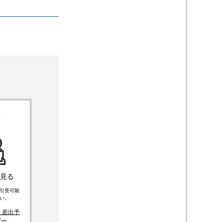
4
見る
引受可能
い。
 差出予
ダー