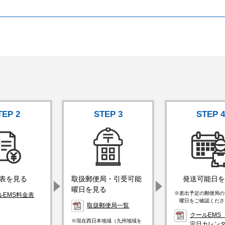
TEP
2
STEP
3
STEP
表を見る
取扱郵便局・引受可能
発送可能日を
曜日を見る
差出予定の郵便局の
ルEMS料金表
曜日をご確認くださ
取扱郵便局一覧
クールEMS
現在西日本地域（九州地域を
定日カレン