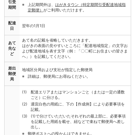
引受
上記期間外は、
はがきタウン（特定期間引受配達地域指
期間
定郵便）
がご利用いただけます。
配達
翌年の1月1日
日
あて名の記載を省略していただきます。
あて
はがきの表面の見やすいところに「配達地域指定」の文字お
先な
よび配達地域を表す文字（例：「〇〇町にお住まいの皆さま
ど
へ」）を記載してください。
差出
地域区分局および支社が指定した郵便局
郵便
詳細は、郵便局にお尋ねください。
局
配達エリアまたはマンションごと（または一定の通数
ごと）に分ける。
適宜白色の用紙に、下の【作成例】により必要事項を
記載。
(1)で分けていただいたそれぞれの最上部に、必要事項
を記載した用紙を載せ、紐などで束ねて郵便局へ差し
出し。
郵便ポストへの投かんはできません。