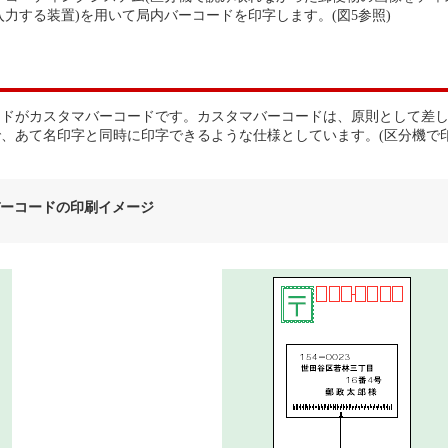
力する装置)を用いて局内バーコードを印字します。(図5参照)
ードがカスタマバーコードです。カスタマバーコードは、原則として差
、あて名印字と同時に印字できるような仕様としています。(区分機で
バーコードの印刷イメージ