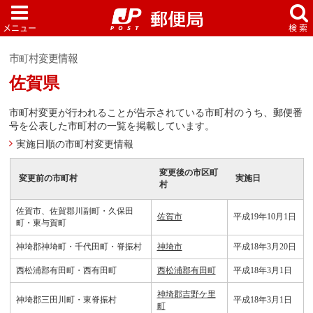
市町村変更情報
佐賀県
市町村変更が行われることが告示されている市町村のうち、郵便番
号を公表した市町村の一覧を掲載しています。
実施日順の市町村変更情報
変更後の市区町
変更前の市町村
実施日
村
佐賀市、佐賀郡川副町・久保田
佐賀市
平成19年10月1日
町・東与賀町
神埼郡神埼町・千代田町・脊振村
神埼市
平成18年3月20日
西松浦郡有田町・西有田町
西松浦郡有田町
平成18年3月1日
神埼郡吉野ケ里
神埼郡三田川町・東脊振村
平成18年3月1日
町