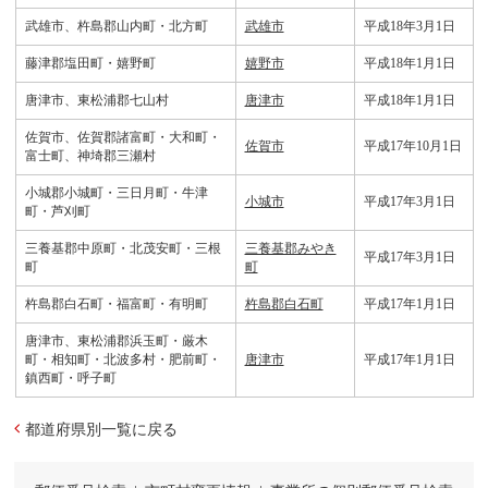
武雄市、杵島郡山内町・北方町
武雄市
平成18年3月1日
藤津郡塩田町・嬉野町
嬉野市
平成18年1月1日
唐津市、東松浦郡七山村
唐津市
平成18年1月1日
佐賀市、佐賀郡諸富町・大和町・
佐賀市
平成17年10月1日
富士町、神埼郡三瀬村
小城郡小城町・三日月町・牛津
小城市
平成17年3月1日
町・芦刈町
三養基郡中原町・北茂安町・三根
三養基郡みやき
平成17年3月1日
町
町
杵島郡白石町・福富町・有明町
杵島郡白石町
平成17年1月1日
唐津市、東松浦郡浜玉町・厳木
町・相知町・北波多村・肥前町・
唐津市
平成17年1月1日
鎮西町・呼子町
都道府県別一覧に戻る