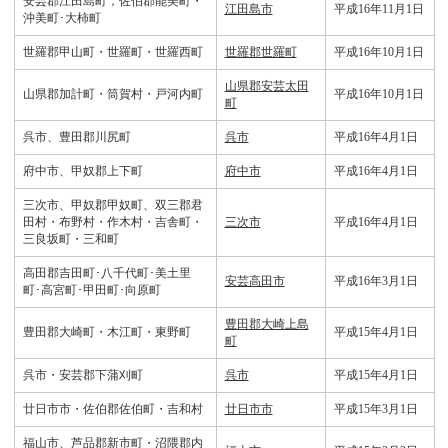
安芸郡江田島町，佐伯郡能美町・
江田島市
平成16年11月1日
沖美町･大柿町
世羅郡甲山町・世羅町・世羅西町
世羅郡世羅町
平成16年10月1日
山県郡安芸太田
山県郡加計町・筒賀村・戸河内町
平成16年10月1日
町
呉市、豊田郡川尻町
呉市
平成16年4月1日
府中市、甲奴郡上下町
府中市
平成16年4月1日
三次市、甲奴郡甲奴町、双三郡君
田村・布野村・作木村・吉舎町・
三次市
平成16年4月1日
三良坂町・三和町
高田郡吉田町･八千代町･美土里
安芸高田市
平成16年3月1日
町･高宮町･甲田町･向原町
豊田郡大崎上島
豊田郡大崎町・木江町・東野町
平成15年4月1日
町
呉市・安芸郡下蒲刈町
呉市
平成15年4月1日
廿日市市・佐伯郡佐伯町・吉和村
廿日市市
平成15年3月1日
福山市、芦品郡新市町・沼隈郡内