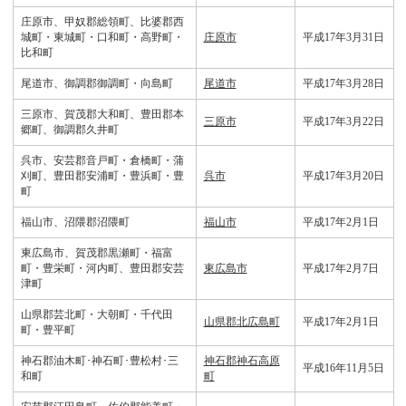
庄原市、甲奴郡総領町、比婆郡西
城町・東城町・口和町・高野町・
庄原市
平成17年3月31日
比和町
尾道市、御調郡御調町・向島町
尾道市
平成17年3月28日
三原市、賀茂郡大和町、豊田郡本
三原市
平成17年3月22日
郷町、御調郡久井町
呉市、安芸郡音戸町・倉橋町・蒲
刈町、豊田郡安浦町・豊浜町・豊
呉市
平成17年3月20日
町
福山市、沼隈郡沼隈町
福山市
平成17年2月1日
東広島市、賀茂郡黒瀬町・福富
町・豊栄町・河内町、豊田郡安芸
東広島市
平成17年2月7日
津町
山県郡芸北町・大朝町・千代田
山県郡北広島町
平成17年2月1日
町・豊平町
神石郡油木町･神石町･豊松村･三
神石郡神石高原
平成16年11月5日
和町
町