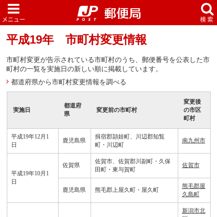
平成19年 市町村変更情報
市町村変更が告示されている市町村のうち、郵便番号を公表した市
町村の一覧を実施日の新しい順に掲載しています。
都道府県から市町村変更情報を調べる
変更後
都道府
実施日
変更前の市町村
の市区
県
町村
平成19年12月1
揖宿郡頴娃町、川辺郡知覧
鹿児島県
南九州市
日
町・川辺町
佐賀市、佐賀郡川副町・久保
佐賀県
佐賀市
田町・東与賀町
平成19年10月1
日
熊毛郡屋
鹿児島県
熊毛郡上屋久町・屋久町
久島町
新潟市北