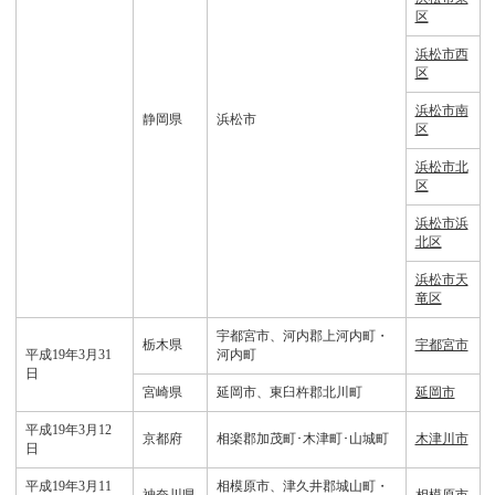
区
浜松市西
区
浜松市南
静岡県
浜松市
区
浜松市北
区
浜松市浜
北区
浜松市天
竜区
宇都宮市、河内郡上河内町・
栃木県
宇都宮市
平成19年3月31
河内町
日
宮崎県
延岡市、東臼杵郡北川町
延岡市
平成19年3月12
京都府
相楽郡加茂町･木津町･山城町
木津川市
日
平成19年3月11
相模原市、津久井郡城山町・
神奈川県
相模原市