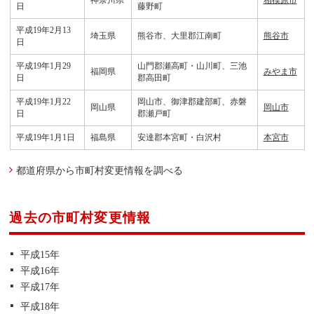
日
藤野町
平成19年2月13
埼玉県
熊谷市、大里郡江南町
熊谷市
日
平成19年1月29
山門郡瀬高町・山川町、三池
福岡県
みやま市
日
郡高田町
平成19年1月22
岡山市、御津郡建部町、赤磐
岡山県
岡山市
日
郡瀬戸町
平成19年1月1日
福島県
安達郡本宮町・白沢村
本宮市
都道府県から市町村変更情報を調べる
過去の市町村変更情報
平成15年
平成16年
平成17年
平成18年