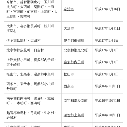
今治市、越智郡朝倉村・玉川町・
波方町・大西町・菊間町・吉海
今治市
平成17年1月16日
町・宮窪町・伯方町・上浦町・大
三島町・関前村
大洲市、喜多郡長浜町・肱川町・
大洲市
平成17年1月11日
河辺村
伊予郡砥部町・広田村
伊予郡砥部町
平成17年1月1日
北宇和郡広見町・日吉村
北宇和郡鬼北町
平成17年1月1日
上浮穴郡小田町、喜多郡内子町・
喜多郡内子町
平成17年1月1日
五十崎町
松山市、北条市、温泉郡中島町
松山市
平成17年1月1日
西条市、東予市、周桑郡小松町・
西条市
平成16年11月1日
丹原町
南宇和郡内海村・御荘町・城辺
南宇和郡愛南町
平成16年10月1日
町・一本松町・西海町
越智郡魚島村・弓削町・生名村・
越智郡上島町
平成16年10月1日
岩城村