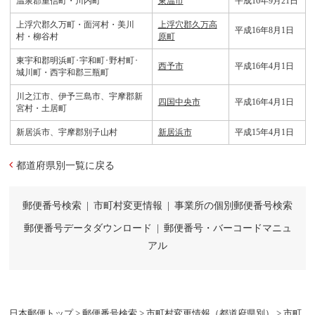
温泉郡重信町・川内町
東温市
平成16年9月21日
上浮穴郡久万町・面河村・美川
上浮穴郡久万高
平成16年8月1日
村・柳谷村
原町
東宇和郡明浜町･宇和町･野村町･
西予市
平成16年4月1日
城川町・西宇和郡三瓶町
川之江市、伊予三島市、宇摩郡新
四国中央市
平成16年4月1日
宮村・土居町
新居浜市、宇摩郡別子山村
新居浜市
平成15年4月1日
都道府県別一覧に戻る
郵便番号検索
|
市町村変更情報
|
事業所の個別郵便番号検索
郵便番号データダウンロード
|
郵便番号・バーコードマニュ
アル
日本郵便トップ
>
郵便番号検索
>
市町村変更情報（都道府県別）
> 市町