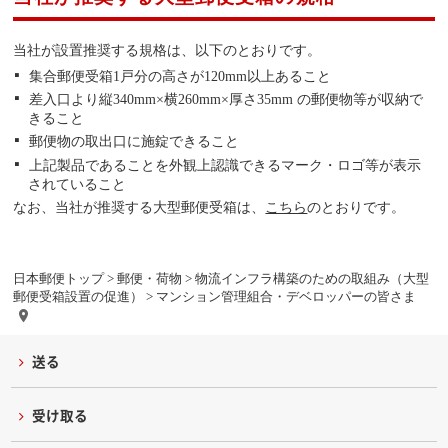
当社が設置推奨する規格は、以下のとおりです。
集合郵便受箱1戸分の高さが120mm以上あること
差入口より縦340mm×横260mm×厚さ35mm の郵便物等が収納で
きること
郵便物の取出口に施錠できること
上記製品であることを外観上認識できるマーク・ロゴ等が表示
されていること
なお、当社が推奨する大型郵便受箱は、
こちら
のとおりです。
日本郵便トップ
>
郵便・荷物
>
物流インフラ構築のための取組み（大型
郵便受箱設置の促進）
> マンション管理組合・デベロッパーの皆さま
送る
受け取る