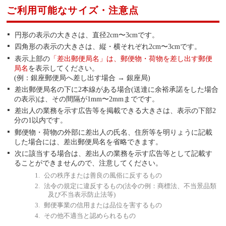
ご利用可能なサイズ・注意点
円形の表示の大きさは、直径2cm〜3cmです。
四角形の表示の大きさは、縦・横それぞれ2cm〜3cmです。
表示上部の
「差出郵便局名」は、郵便物・荷物を差し出す郵便
局名
を表示してください。
(例：銀座郵便局へ差し出す場合 → 銀座局)
差出郵便局名の下に2本線がある場合(送達に余裕承諾をした場合
の表示)は、その間隔が1mm〜2mmまでです。
差出人の業務を示す広告等を掲載できる大きさは、表示の下部2
分の1以内です。
郵便物・荷物の外部に差出人の氏名、住所等を明りょうに記載
した場合には、差出郵便局名を省略できます。
次に該当する場合は、差出人の業務を示す広告等として記載す
ることができませんので、注意してください。
公の秩序または善良の風俗に反するもの
法令の規定に違反するもの(法令の例：商標法、不当景品類
及び不当表示防止法等)
郵便事業の信用または品位を害するもの
その他不適当と認められるもの