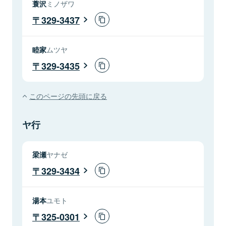
蓑沢
ミノザワ
329-3437
睦家
ムツヤ
329-3435
このページの先頭に戻る
ヤ行
梁瀬
ヤナゼ
329-3434
湯本
ユモト
325-0301