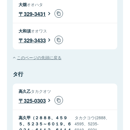
大畑
オオハタ
329-3431
大和須
オオワス
329-3433
このページの先頭に戻る
タ行
高久乙
タカクオツ
325-0303
高久甲（２８８８、４５９
タカクコウ(2888、
５、５２３５～６０１９、６
4595、5235-
０２１～６１１２、６１１４
6019、6021-