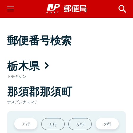
郵便番号検索
栃木県
トチギケン
那須郡那須町
ナスグンナスマチ
ア行
タ行
カ行
サ行