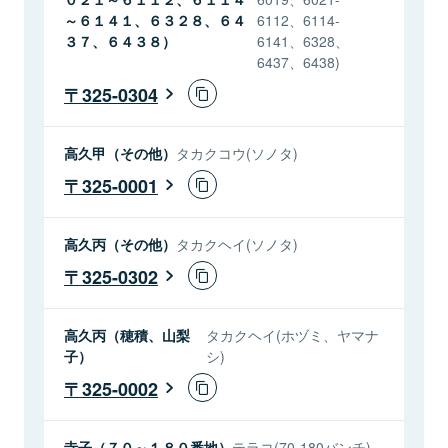
～６１４１、６３２８、６４
6112、6114-
３７、６４３８）
6141、6328、
6437、6438)
325-0304
高久甲（その他）
タカクコウ(ソノタ)
325-0001
高久丙（その他）
タカクヘイ(ソノタ)
325-0302
高久丙（穂積、山梨
タカクヘイ(ホヅミ、ヤマナ
子）
シ)
325-0002
寺子（７０～１８０番地）
テラコ(70-180バンチ)