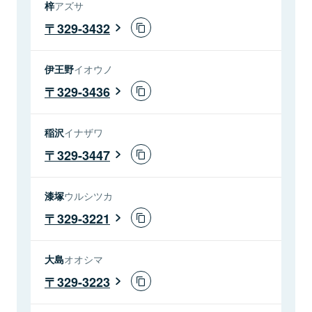
梓
アズサ
329-3432
伊王野
イオウノ
329-3436
稲沢
イナザワ
329-3447
漆塚
ウルシツカ
329-3221
大島
オオシマ
329-3223