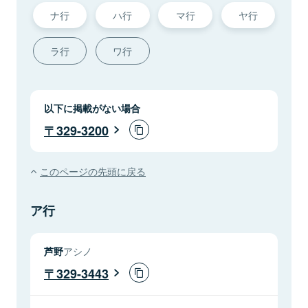
ナ行
ハ行
マ行
ヤ行
ラ行
ワ行
以下に掲載がない場合
329-3200
このページの先頭に戻る
ア行
芦野
アシノ
329-3443