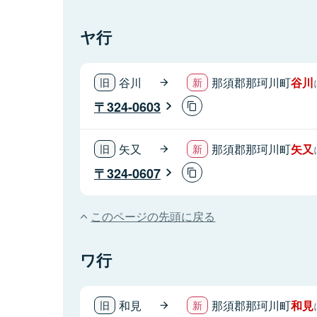
ヤ行
谷川
那須郡那珂川町
谷川
324-0603
矢又
那須郡那珂川町
矢又
324-0607
このページの先頭に戻る
ワ行
和見
那須郡那珂川町
和見