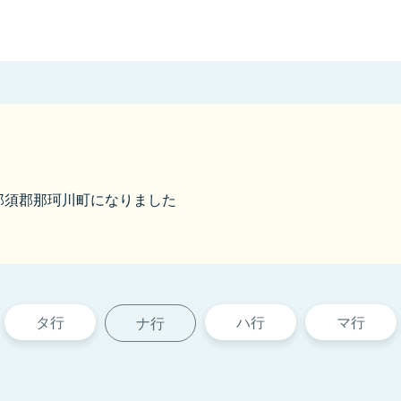
から那須郡那珂川町になりました
タ行
ハ行
マ行
ナ行