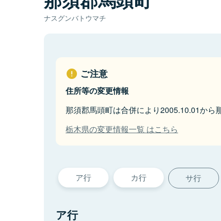
ナスグンバトウマチ
ご注意
住所等の変更情報
那須郡馬頭町は合併により2005.10.01
栃木県の変更情報一覧 はこちら
ア行
カ行
サ行
ア行