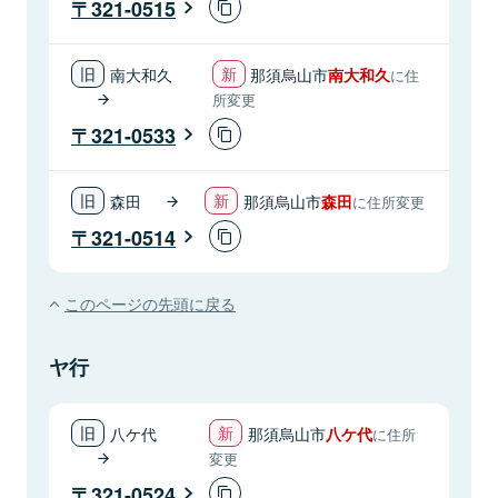
321-0515
南大和久
那須烏山市
南大和久
に住
所変更
321-0533
森田
那須烏山市
森田
に住所変更
321-0514
このページの先頭に戻る
ヤ行
八ケ代
那須烏山市
八ケ代
に住所
変更
321-0524