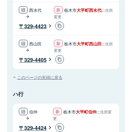
西水代
栃木市
大平町西水代
に住所
変更
329-4423
西山田
栃木市
大平町西山田
に住所
変更
329-4405
このページの先頭に戻る
ハ行
伯仲
栃木市
大平町伯仲
に住所変
更
329-4424