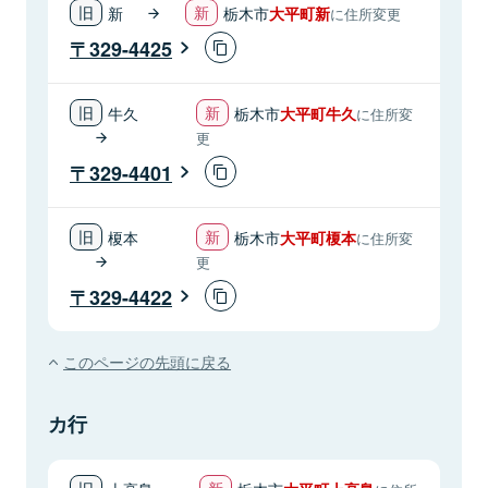
新
栃木市
大平町新
に住所変更
329-4425
牛久
栃木市
大平町牛久
に住所変
更
329-4401
榎本
栃木市
大平町榎本
に住所変
更
329-4422
このページの先頭に戻る
カ行