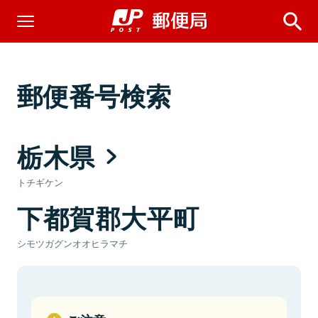
郵便番号検索
栃木県
トチギケン
下都賀郡大平町
シモツガグンオオヒラマチ