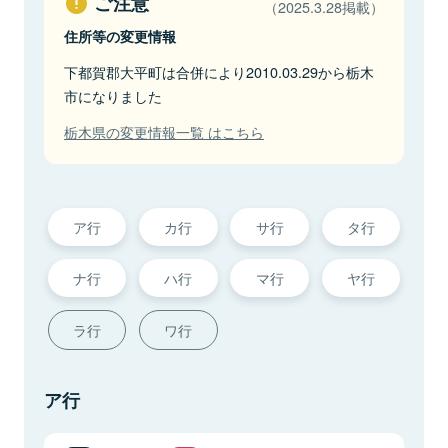
ご注意
（2025.3.28掲載）
住所等の変更情報
下都賀郡大平町は合併により2010.03.29から栃木
市になりました
栃木県の変更情報一覧 はこちら
ア行
カ行
サ行
タ行
ナ行
ハ行
マ行
ヤ行
ラ行
ワ行
ア行