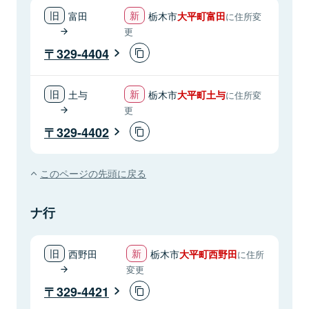
富田
栃木市
大平町富田
に住所変
更
329-4404
土与
栃木市
大平町土与
に住所変
更
329-4402
このページの先頭に戻る
ナ行
西野田
栃木市
大平町西野田
に住所
変更
329-4421