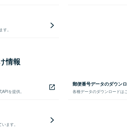
きます。
け情報
郵便番号データのダウンロ
APIを提供。
各種データのダウンロードはこち
ています。