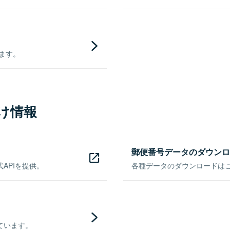
きます。
け情報
郵便番号データのダウンロ
APIを提供。
各種データのダウンロードはこち
ています。