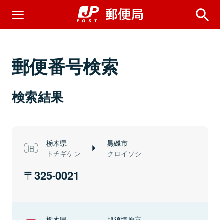
郵便番号検索
検索結果
栃木県
黒磯市
トチギケン
クロイソシ
325-0021
栃木県
那須塩原市