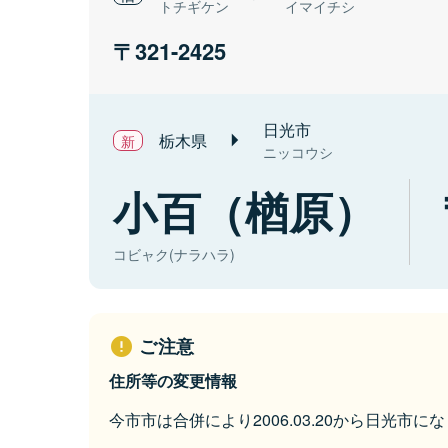
トチギケン
イマイチシ
321-2425
日光市
栃木県
ニッコウシ
小百（楢原）
コビャク(ナラハラ)
ご注意
住所等の変更情報
今市市は合併により2006.03.20から日光市に