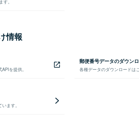
きます。
け情報
郵便番号データのダウンロ
APIを提供。
各種データのダウンロードはこち
ています。