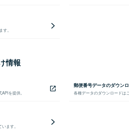
きます。
け情報
郵便番号データのダウンロ
APIを提供。
各種データのダウンロードはこち
ています。