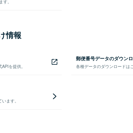
きます。
け情報
郵便番号データのダウンロ
APIを提供。
各種データのダウンロードはこち
ています。