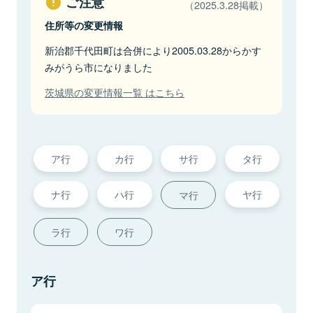
ご注意
（2025.3.28掲載）
住所等の変更情報
新治郡千代田町は合併により2005.03.28からかす
みがうら市になりました
茨城県の変更情報一覧 はこちら
ア行
カ行
サ行
タ行
ナ行
ハ行
ヤ行
マ行
ラ行
ワ行
ア行