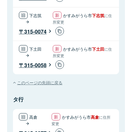
下志筑
かすみがうら市
下志筑
に住
所変更
315-0074
下土田
かすみがうら市
下土田
に住
所変更
315-0058
このページの先頭に戻る
タ行
高倉
かすみがうら市
高倉
に住所
変更