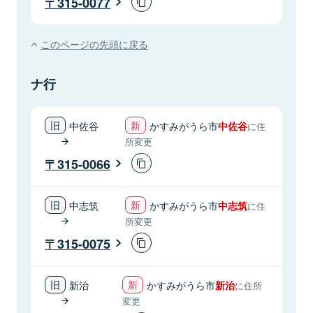
315-0077
このページの先頭に戻る
ナ行
中佐谷
かすみがうら市
中佐谷
に住
所変更
315-0066
中志筑
かすみがうら市
中志筑
に住
所変更
315-0075
新治
かすみがうら市
新治
に住所
変更