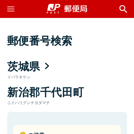
郵便番号検索
茨城県
イバラキケン
新治郡千代田町
ニイハリグンチヨダマチ