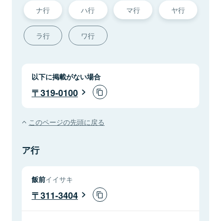
ナ行
ハ行
マ行
ヤ行
ラ行
ワ行
以下に掲載がない場合
319-0100
このページの先頭に戻る
ア行
飯前
イイサキ
311-3404