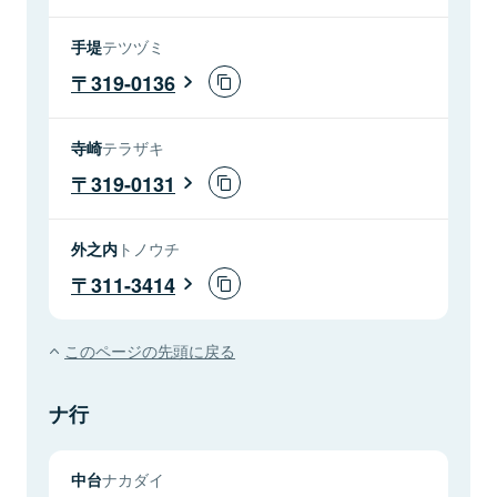
手堤
テツヅミ
319-0136
寺崎
テラザキ
319-0131
外之内
トノウチ
311-3414
このページの先頭に戻る
ナ行
中台
ナカダイ