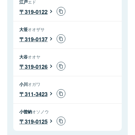
江戸
エド
319-0122
大笹
オオザサ
319-0137
大谷
オオヤ
319-0126
小川
オガワ
311-3423
小曽納
オソノウ
319-0125