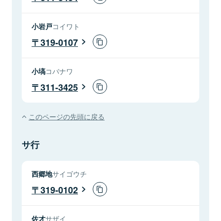
小岩戸
コイワト
319-0107
小塙
コバナワ
311-3425
このページの先頭に戻る
サ行
西郷地
サイゴウチ
319-0102
佐才
サザイ