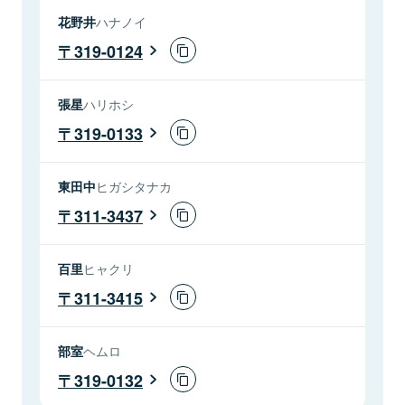
花野井
ハナノイ
319-0124
張星
ハリホシ
319-0133
東田中
ヒガシタナカ
311-3437
百里
ヒャクリ
311-3415
部室
ヘムロ
319-0132