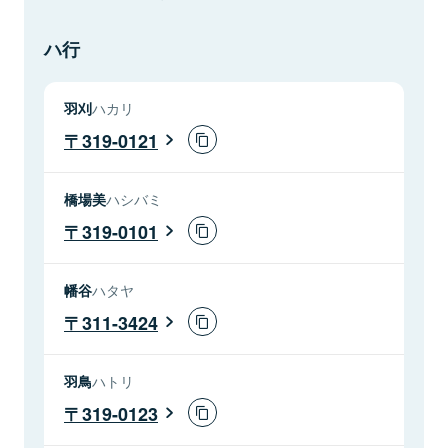
ハ行
羽刈
ハカリ
319-0121
橋場美
ハシバミ
319-0101
幡谷
ハタヤ
311-3424
羽鳥
ハトリ
319-0123