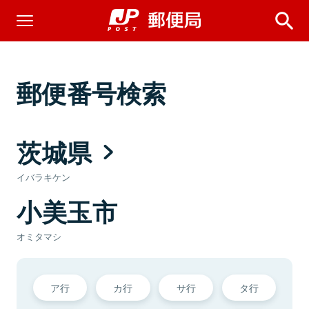
郵便番号検索
茨城県
イバラキケン
小美玉市
オミタマシ
ア行
カ行
サ行
タ行