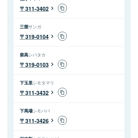
311-3402
三箇
サンガ
319-0104
柴高
シバタカ
319-0103
下玉里
シモタマリ
311-3432
下馬場
シモババ
311-3426