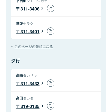
下吉影
シモヨシカゲ
311-3406
世楽
セラク
311-3401
このページの先頭に戻る
タ行
高崎
タカサキ
311-3433
高田
タカダ
319-0135