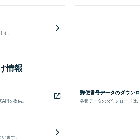
きます。
け情報
郵便番号データのダウンロ
APIを提供。
各種データのダウンロードはこち
ています。