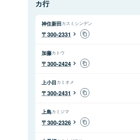
カ行
神住新田
カスミシンデン
300-2331
加藤
カトウ
300-2424
上小目
カミオメ
300-2431
上島
カミジマ
300-2326