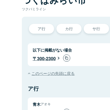
ツクバミライシ
ア行
カ行
サ行
以下に掲載がない場合
300-2300
このページの先頭に戻る
ア行
青木
アオキ