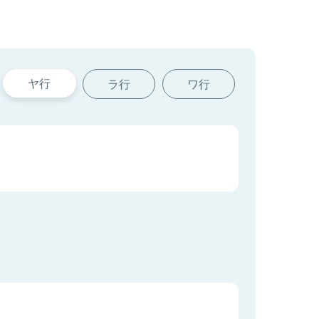
ヤ行
ラ行
ワ行