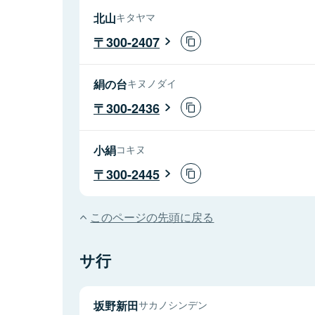
北山
キタヤマ
300-2407
絹の台
キヌノダイ
300-2436
小絹
コキヌ
300-2445
このページの先頭に戻る
サ行
坂野新田
サカノシンデン