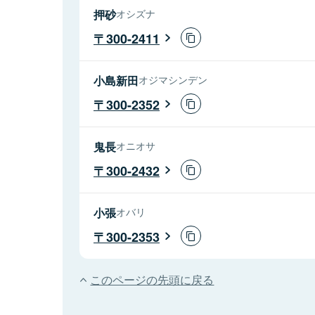
押砂
オシズナ
300-2411
小島新田
オジマシンデン
300-2352
鬼長
オニオサ
300-2432
小張
オバリ
300-2353
このページの先頭に戻る