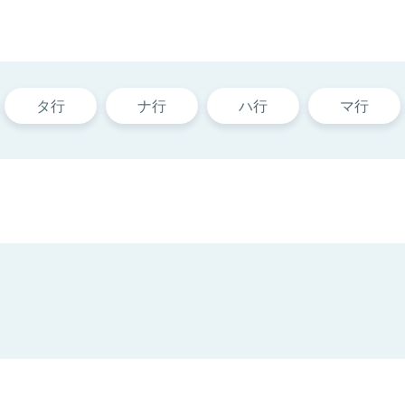
タ行
ナ行
ハ行
マ行