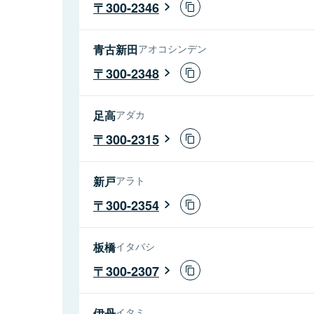
300-2346
青古新田
アオコシンデン
300-2348
足高
アダカ
300-2315
新戸
アラト
300-2354
板橋
イタバシ
300-2307
伊丹
イタミ