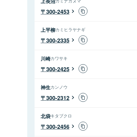
上長沼
カミナガヌマ
300-2453
上平柳
カミヒラヤナギ
300-2335
川崎
カワサキ
300-2425
神生
カンノウ
300-2312
北袋
キタブクロ
300-2456