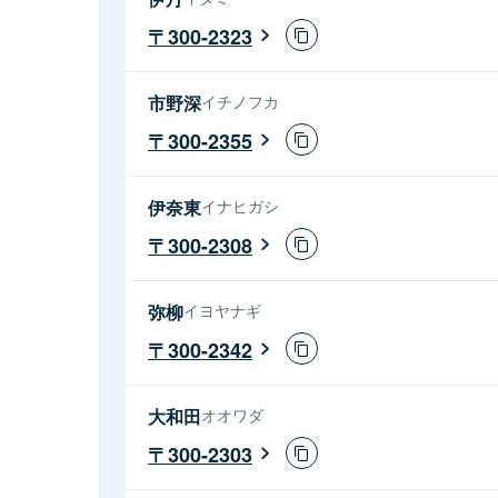
300-2323
市野深
イチノフカ
300-2355
伊奈東
イナヒガシ
300-2308
弥柳
イヨヤナギ
300-2342
大和田
オオワダ
300-2303