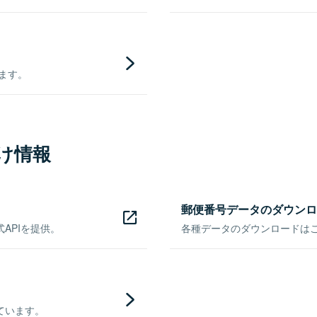
きます。
け情報
郵便番号データのダウンロ
APIを提供。
各種データのダウンロードはこち
ています。