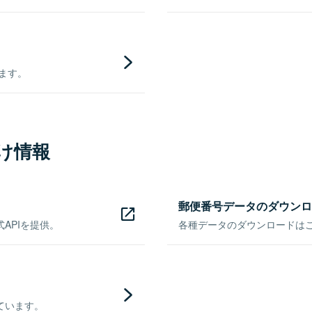
きます。
け情報
郵便番号データのダウンロ
APIを提供。
各種データのダウンロードはこち
ています。