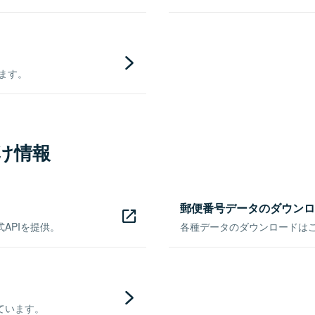
きます。
け情報
郵便番号データのダウンロ
APIを提供。
各種データのダウンロードはこち
ています。