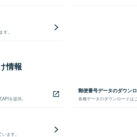
きます。
け情報
郵便番号データのダウンロ
APIを提供。
各種データのダウンロードはこち
ています。