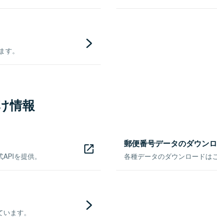
きます。
け情報
郵便番号データのダウンロ
APIを提供。
各種データのダウンロードはこち
ています。