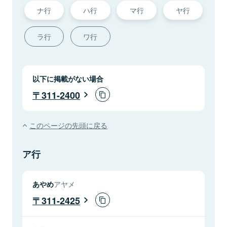
ナ行
ハ行
マ行
ヤ行
ラ行
ワ行
以下に掲載がない場合
311-2400
このページの先頭に戻る
ア行
あやめ
アヤメ
311-2425