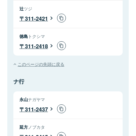
辻
ツジ
311-2421
徳島
トクシマ
311-2418
このページの先頭に戻る
ナ行
永山
ナガヤマ
311-2437
延方
ノブカタ