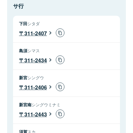
サ行
下田
シタダ
311-2407
島須
シマス
311-2434
新宮
シングウ
311-2406
新宮南
シングウミナミ
311-2443
須賀
スカ