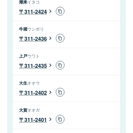
潮来
イタコ
311-2424
牛堀
ウシボリ
311-2436
上戸
ウワト
311-2435
大生
オオウ
311-2402
大賀
オオガ
311-2401