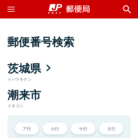
郵便番号検索
茨城県
イバラキケン
潮来市
イタコシ
ア行
カ行
サ行
タ行