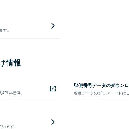
きます。
け情報
郵便番号データのダウンロ
APIを提供。
各種データのダウンロードはこち
ています。