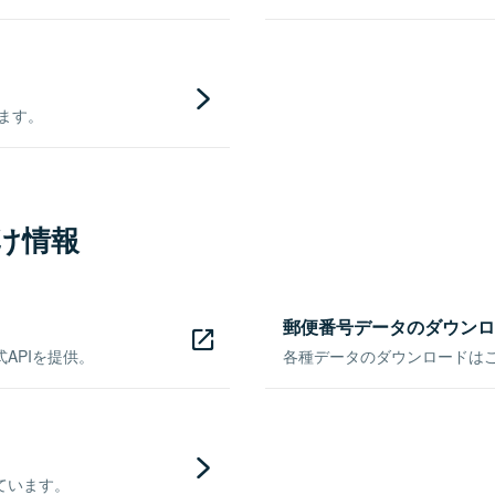
きます。
け情報
郵便番号データのダウンロ
APIを提供。
各種データのダウンロードはこち
ています。