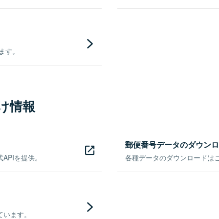
きます。
け情報
郵便番号データのダウンロ
APIを提供。
各種データのダウンロードはこち
ています。