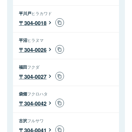
平川戸
ヒラカワド
304-0018
平沼
ヒラヌマ
304-0026
福田
フクダ
304-0027
袋畑
フクロハタ
304-0042
古沢
フルサワ
304-0041