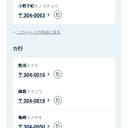
小野子町
オノコチョウ
304-0063
このページの先頭に戻る
カ行
数須
カズス
304-0016
鎌庭
カマニワ
304-0819
亀崎
カメザキ
304-0050