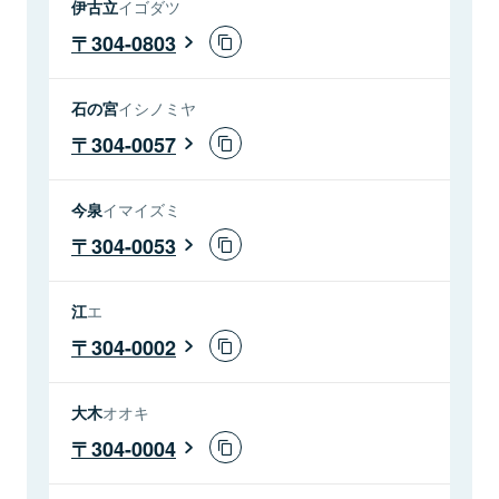
伊古立
イゴダツ
304-0803
石の宮
イシノミヤ
304-0057
今泉
イマイズミ
304-0053
江
エ
304-0002
大木
オオキ
304-0004