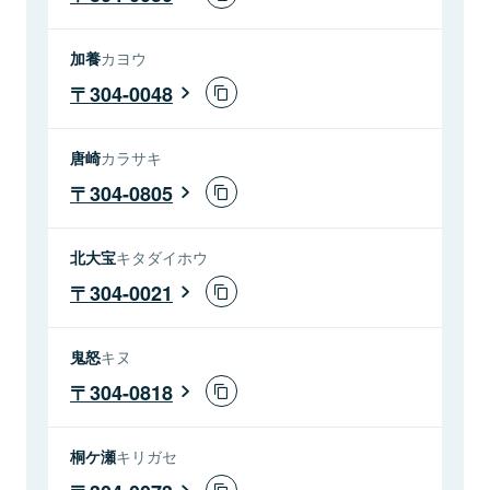
加養
カヨウ
304-0048
唐崎
カラサキ
304-0805
北大宝
キタダイホウ
304-0021
鬼怒
キヌ
304-0818
桐ケ瀬
キリガセ