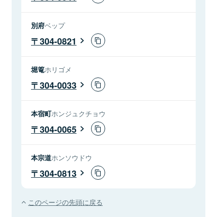
別府
ベップ
304-0821
堀篭
ホリゴメ
304-0033
本宿町
ホンジュクチョウ
304-0065
本宗道
ホンソウドウ
304-0813
このページの先頭に戻る