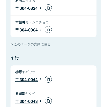
村岡
ムラオカ
304-0824
本城町
モトシロチョウ
304-0064
このページの先頭に戻る
ヤ行
柳原
ヤギワラ
304-0044
谷田部
ヤタベ
304-0043