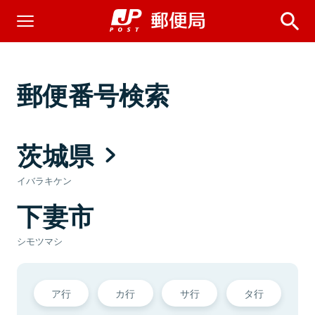
郵便番号検索
茨城県
イバラキケン
下妻市
シモツマシ
ア行
カ行
サ行
タ行