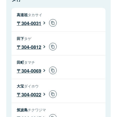
高道祖
タカサイ
304-0031
田下
タゲ
304-0812
田町
タマチ
304-0069
大宝
ダイホウ
304-0022
筑波島
チクワジマ