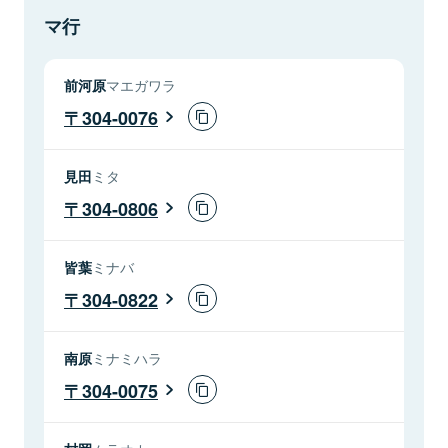
マ行
前河原
マエガワラ
304-0076
見田
ミタ
304-0806
皆葉
ミナバ
304-0822
南原
ミナミハラ
304-0075