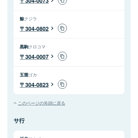
304-0073
鯨
クジラ
304-0802
黒駒
クロコマ
304-0007
五箇
ゴカ
304-0823
このページの先頭に戻る
サ行