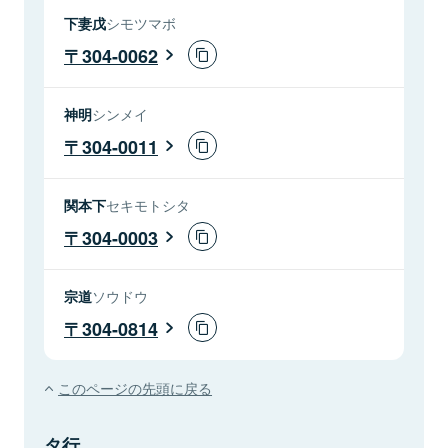
下妻戊
シモツマボ
304-0062
神明
シンメイ
304-0011
関本下
セキモトシタ
304-0003
宗道
ソウドウ
304-0814
このページの先頭に戻る
タ行