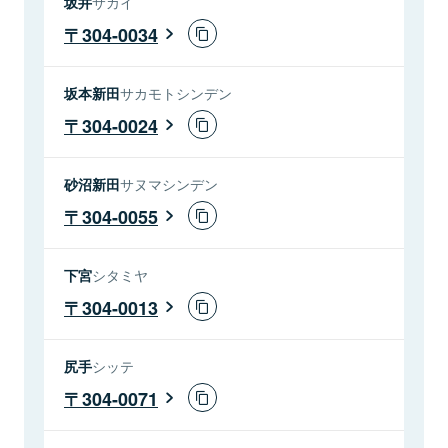
坂井
サカイ
304-0034
坂本新田
サカモトシンデン
304-0024
砂沼新田
サヌマシンデン
304-0055
下宮
シタミヤ
304-0013
尻手
シッテ
304-0071