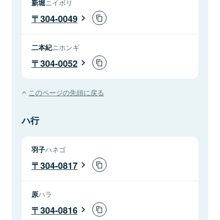
新堀
ニイボリ
304-0049
二本紀
ニホンギ
304-0052
このページの先頭に戻る
ハ行
羽子
ハネゴ
304-0817
原
ハラ
304-0816