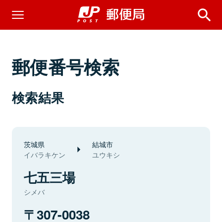
郵便番号検索
検索結果
茨城県
結城市
イバラキケン
ユウキシ
七五三場
シメバ
307-0038