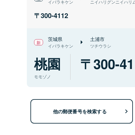
イバラキケン
ニイハリグンニイハリ
300-4112
茨城県
土浦市
イバラキケン
ツチウラシ
桃園
300-41
モモゾノ
他の郵便番号を検索する