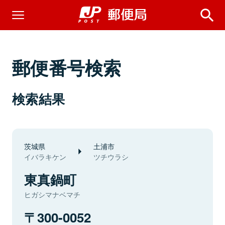
郵便番号検索
検索結果
茨城県
土浦市
イバラキケン
ツチウラシ
東真鍋町
ヒガシマナベマチ
300-0052