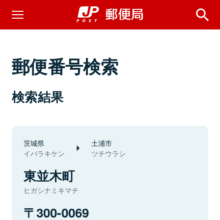
郵便番号検索
検索結果
茨城県
土浦市
イバラキケン
ツチウラシ
東並木町
ヒガシナミキマチ
300-0069