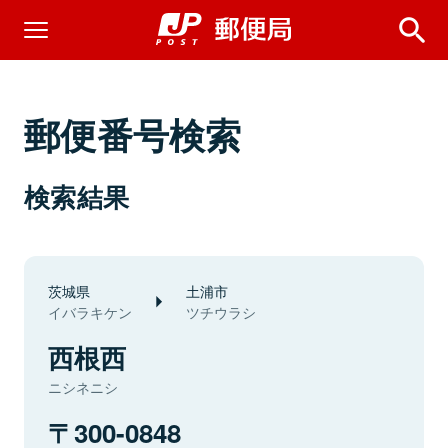
郵便番号検索
検索結果
茨城県
土浦市
イバラキケン
ツチウラシ
西根西
ニシネニシ
300-0848