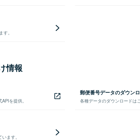
きます。
け情報
郵便番号データのダウンロ
APIを提供。
各種データのダウンロードはこち
ています。