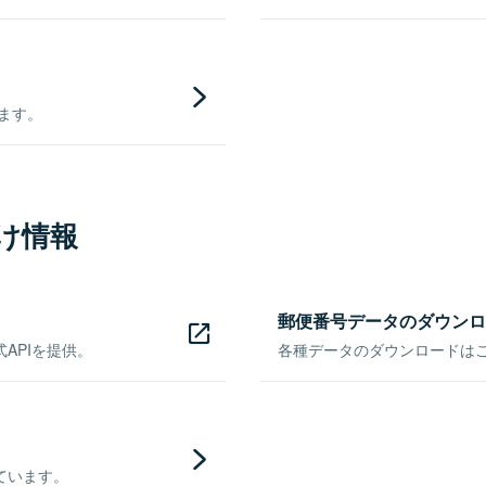
きます。
け情報
郵便番号データのダウンロ
APIを提供。
各種データのダウンロードはこち
ています。