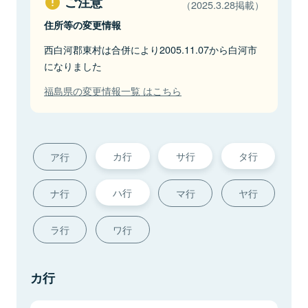
ご注意
（2025.3.28掲載）
住所等の変更情報
西白河郡東村は合併により2005.11.07から白河市
になりました
福島県の変更情報一覧 はこちら
カ行
サ行
タ行
ア行
ハ行
ナ行
マ行
ヤ行
ラ行
ワ行
カ行