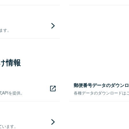
きます。
け情報
郵便番号データのダウンロ
APIを提供。
各種データのダウンロードはこち
ています。