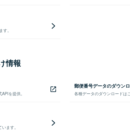
きます。
け情報
郵便番号データのダウンロ
APIを提供。
各種データのダウンロードはこち
ています。