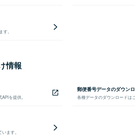
きます。
け情報
郵便番号データのダウンロ
APIを提供。
各種データのダウンロードはこち
ています。